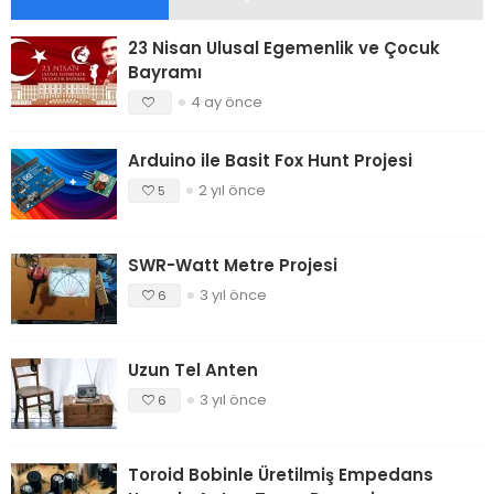
23 Nisan Ulusal Egemenlik ve Çocuk
Bayramı
4 ay önce
Arduino ile Basit Fox Hunt Projesi
2 yıl önce
5
SWR-Watt Metre Projesi
3 yıl önce
6
Uzun Tel Anten
3 yıl önce
6
Toroid Bobinle Üretilmiş Empedans