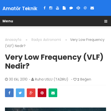
Amatör Teknik
Menu
Anasayfa
Radyo Astronomi
Very Low Frequency
(VLF) Nedir?
Very Low Frequency (VLF)
Nedir?
30 Eki, 2010
Ruha USLU (TA2IRU)
Beğen
-
-
2