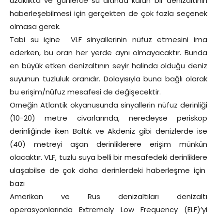
uzaklıkta ve günlerce su altında kalan bir denizaltının
haberleşebilmesi için gerçekten de çok fazla seçenek
olmasa gerek.
Tabi su içine VLF sinyallerinin nüfuz etmesini ima
ederken, bu oran her yerde aynı olmayacaktır. Bunda
en büyük etken denizaltının seyir halinda olduğu deniz
suyunun tuzluluk oranıdır. Dolayısıyla buna bağlı olarak
bu erişim/nüfuz mesafesi de değişecektir.
Örneğin Atlantik okyanusunda sinyallerin nüfuz derinliği
(10-20) metre civarlarında, neredeyse periskop
derinliğinde iken Baltık ve Akdeniz gibi denizlerde ise
(40) metreyi aşan derinliklerere erişim münkün
olacaktır. VLF, tuzlu suya belli bir mesafedeki derinliklere
ulaşabilse de çok daha derinlerdeki haberleşme için
bazı
Amerikan ve Rus denizaltıları denizaltı
operasyonlarında Extremely Low Frequency (ELF)’yi