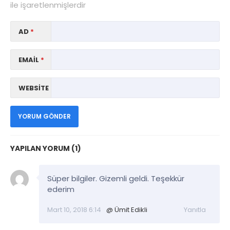
ile işaretlenmişlerdir
AD
*
EMAIL
*
WEBSITE
YAPILAN YORUM (1)
Süper bilgiler. Gizemli geldi. Teşekkür
ederim
Mart 10, 2018 6:14
@ Ümit Edikli
Yanıtla