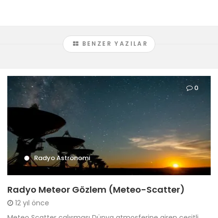
BENZER YAZILAR
0
Radyo Astronomi
Radyo Meteor Gözlem (Meteo-Scatter)
12 yıl önce
Meteo Scatter çalışması Dünya atmosferine giren çeşitli