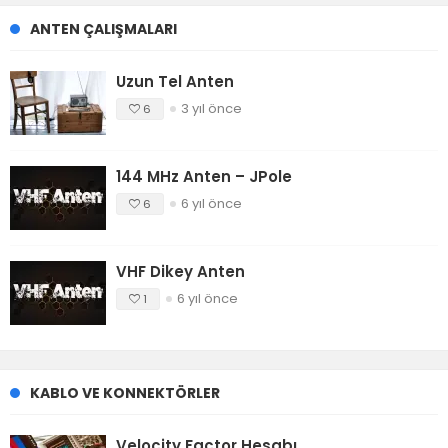
ANTEN ÇALIŞMALARI
Uzun Tel Anten
3 yıl önce
6
144 MHz Anten – JPole
6 yıl önce
6
VHF Dikey Anten
6 yıl önce
1
KABLO VE KONNEKTÖRLER
Velocity Factor Hesabı