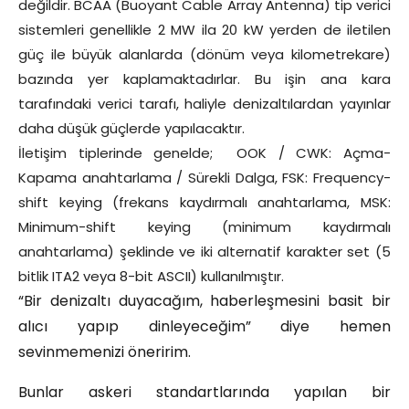
değildir. BCAA (Buoyant Cable Array Antenna) tip verici
sistemleri genellikle 2 MW ila 20 kW yerden de iletilen
güç ile büyük alanlarda (dönüm veya kilometrekare)
bazında yer kaplamaktadırlar. Bu işin ana kara
tarafındaki verici tarafı, haliyle denizaltılardan yayınlar
daha düşük güçlerde yapılacaktır.
İletişim tiplerinde genelde; OOK / CWK: Açma-
Kapama anahtarlama / Sürekli Dalga, FSK: Frequency-
shift keying (frekans kaydırmalı anahtarlama, MSK:
Minimum-shift keying (minimum kaydırmalı
anahtarlama) şeklinde ve iki alternatif karakter set (5
bitlik ITA2 veya 8-bit ASCII) kullanılmıştır.
“Bir denizaltı duyacağım, haberleşmesini basit bir
alıcı yapıp dinleyeceğim” diye hemen
sevinmemenizi öneririm.
Bunlar askeri standartlarında yapılan bir