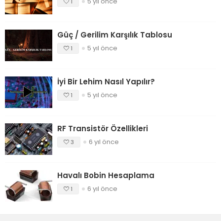
5 yıl önce
1
Güç / Gerilim Karşılık Tablosu
5 yıl önce
1
İyi Bir Lehim Nasıl Yapılır?
5 yıl önce
1
RF Transistör Özellikleri
6 yıl önce
3
Havalı Bobin Hesaplama
6 yıl önce
1