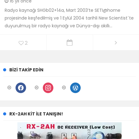
16 yıl önce
Radyo kaynağı SHGb02+14a, Mart 2003’te SETI@home
projesinde keşfedilmiş ve 1 Eylül 2004 tarihli New Scientist´te
duyurulmuş bir radyo kaynağı ve Dünya-dışı akıllı...
2
BIZI TAKIP EDIN
facebook
instagram
wordpress
RX-2AH KIT ILE TANIŞIN!