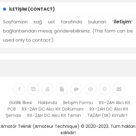
İLETIŞIM (CONTACT)
Sayfamızın sağ üst tarafında bulunan “
İletişim
”
bağlantısından mesaj gönderebilirsiniz. (This form can be
used only to contact.)
Gizlilik İlkesi
Hakkında
İletişim Formu
RX-2AH Alıcı Kit
PCB
RX-2AH DC Alıcı Kit Dokümanı
RX-2AH DC Alıcı Kit
Şeması
RX-2AH DC Alıcı Kit Temin
TA2AH (SK) Kimdir?
Amatör Teknik (Amateur Technique) © 2020-2023. Tüm hakları
saklıdır!