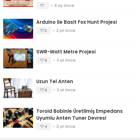
4 ay önce
Arduino ile Basit Fox Hunt Projesi
2 yıl önce
5
SWR-Watt Metre Projesi
3 yıl önce
6
Uzun Tel Anten
3 yıl önce
6
Toroid Bobinle Üretilmiş Empedans
Uyumlu Anten Tuner Devresi
3 yıl önce
4