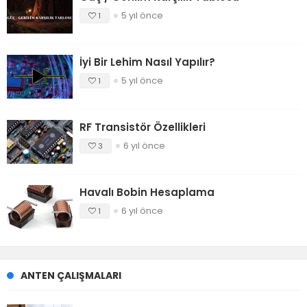
5 yıl önce
1
İyi Bir Lehim Nasıl Yapılır?
5 yıl önce
1
RF Transistör Özellikleri
6 yıl önce
3
Havalı Bobin Hesaplama
6 yıl önce
1
ANTEN ÇALIŞMALARI