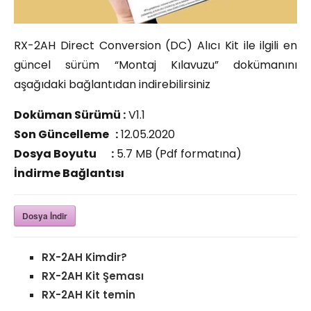
RX-2AH Direct Conversion (DC) Alıcı Kit ile ilgili en
güncel sürüm “Montaj Kılavuzu” dokümanını
aşağıdaki bağlantıdan indirebilirsiniz
Doküman Sürümü :
V1.1
Son Güncelleme :
12.05.2020
Dosya Boyutu :
5.7 MB (Pdf formatına)
İndirme Bağlantısı
Dosya İndir
RX-2AH Kimdir?
RX-2AH Kit Şeması
RX-2AH Kit temin