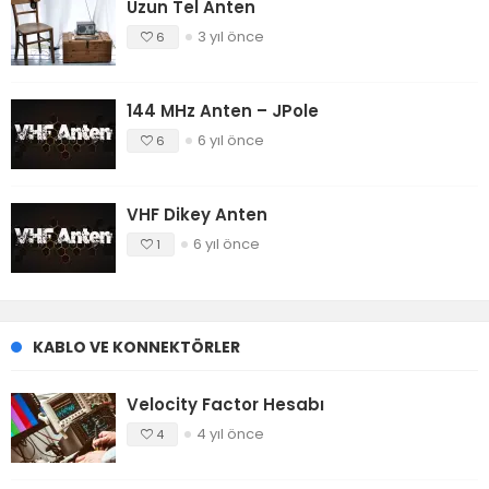
Uzun Tel Anten
3 yıl önce
6
144 MHz Anten – JPole
6 yıl önce
6
VHF Dikey Anten
6 yıl önce
1
KABLO VE KONNEKTÖRLER
Velocity Factor Hesabı
4 yıl önce
4