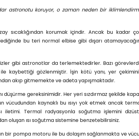
ar astronotu koruyor, o zaman neden bir iklimlendir
ş uzay sıcaklığından korumak içindir. Ancak bu kadar ç
lediğinde bu teri normal elbise gibi dışarı atamayacağı
zler gibi astronotlar da terlemektedirler. Bazı görevler
le kaybettiği gözlenmiştir. İşin kötü yanı, yer çekimin
undan akıp gitmemekte ve adeta yapışmaktadır.
nı düşürme gereksinimidir. Her yeri sızdırmaz şekilde kapa
otun vücudundan kaynaklı bu ısıyı yok etmek ancak term
ı iletimi. Termal radyasyonla soğutma işlemini dizüs
an oluşan ısı soğutma sistemine benzetebilirsiniz.
unan bir pompa motoru ile bu dolaşım sağlanmakta ve vüc