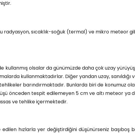
ştir.
u radyasyon, sıcaklık-soğuk (termal) ve mikro meteor gi
nde kullanmış olsalar da günümüzde daha çok uzay yürüyü
lışmalarda kullanmaktadırlar. Diğer yandan uzay, sanıldığı 
tehlikeler barındırmaktadır. Bunlarda biri de konumuz ol
rüyüşü önceden tespit edilemeyen 5 cm ve altı meteor ya 
ssas ve tehlike içermektedir.
 edilen hızlarla yer değiştirdiğini düşünürseniz başıboş b