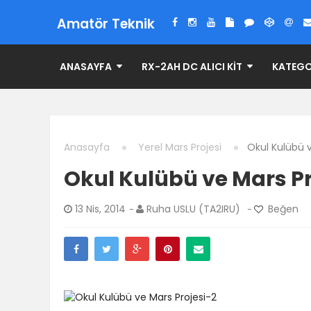
Amatör Teknik
ANASAYFA
RX-2AH DC ALICI KIT
KATEGO
Anasayfa
Yerel Mars Projesi
Okul Kulübü v
Okul Kulübü ve Mars Pr
13 Nis, 2014
Ruha USLU (TA2IRU)
Beğen
-
-