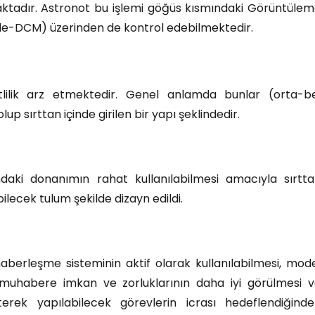
maktadır. Astronot bu işlemi göğüs kısmındaki Görüntüle
le-DCM) üzerinden de kontrol edebilmektedir.
eşitlilik arz etmektedir. Genel anlamda bunlar (orta-b
p sırttan içinde girilen bir yapı şeklindedir.
daki donanımın rahat kullanılabilmesi amacıyla sırtt
bilecek tulum şekilde dizayn edildi.
haberleşme sisteminin aktif olarak kullanılabilmesi, mod
muhabere imkan ve zorluklarının daha iyi görülmesi 
rek yapılabilecek görevlerin icrası hedeflendiğind