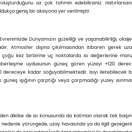
oluşturduğunu az çok tahmin edebilirsiniz. Hatırlarsan
dukça geniş bir aksiyona yer verilmiştir.
Evrenimizde Dünyamızın güzelliği ve yaşanabilirliği, oksij
dır. Atmosfer dışına çıkılmasından itibaren gerek uz
 çoğu kez birbirine uç noktalarda ısı değerlerine mar
 haberleşme uydusunun güneş gören yüzeyi +120 dere
0 dereceye kadar soğuyabilmektedir. Isıyı iletebilecek b
 güneş ışığının çarptığı veya çarpmadığı yüzey ısınma
den dikilse de ısı konusunda da katman olarak tek başı
nedenle yörüngede, uzay havasında ya da ilgili gezegen