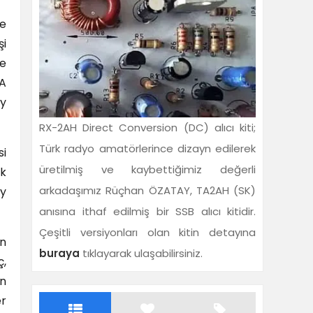
de
şi
ne
KA
ay
RX-2AH Direct Conversion (DC) alıcı kiti;
Türk radyo amatörlerince dizayn edilerek
si
üretilmiş ve kaybettiğimiz değerli
ik
arkadaşımız Rüçhan ÖZATAY, TA2AH (SK)
ay
anısına ithaf edilmiş bir SSB alıcı kitidir.
Çeşitli versiyonları olan kitin detayına
en
buraya
tıklayarak ulaşabilirsiniz.
ç,
an
er