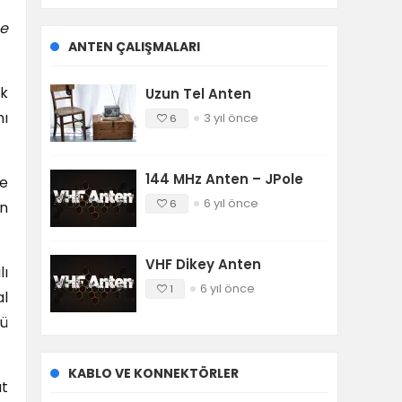
me
ANTEN ÇALIŞMALARI
ok
Uzun Tel Anten
nı
3 yıl önce
6
144 MHz Anten – JPole
de
6 yıl önce
6
in
VHF Dikey Anten
lı
6 yıl önce
1
al
tü
KABLO VE KONNEKTÖRLER
ut