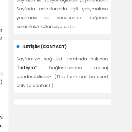
Sayfada anlatılanlarla ilgili çalışmaların
yapılması ve sonucunda doğacak
sorumluluk kullanıcıya aittir.
ir
ks
İLETIŞIM (CONTACT)
Sayfamızın sağ üst tarafında bulunan
“
İletişim
” bağlantısından mesaj
lı
gönderebilirsiniz. (This form can be used
b)
only to contact.)
mi
im