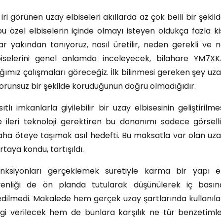
ri görünen uzay elbiseleri akıllarda az çok belli bir şekil
u özel elbiselerin içinde olmayı isteyen oldukça fazla ki
r yakından tanıyoruz, nasıl üretilir, neden gerekli ve 
iselerini genel anlamda inceleyecek, bilahare YM7X
ığımız çalışmaları göreceğiz. İlk bilinmesi gereken şey uz
sorunsuz bir şekilde koruduğunun doğru olmadığıdır.
ı imkanlarla giyilebilir bir uzay elbisesinin geliştirilme
 ileri teknoloji gerektiren bu donanımı sadece görsell
aha öteye taşımak asıl hedefti. Bu maksatla var olan uz
rtaya kondu, tartışıldı.
onksiyonları gerçeklemek suretiyle karma bir yapı 
venliği de ön planda tutularak düşünülerek iç basın
 edilmedi. Makalede hem gerçek uzay şartlarında kullanıl
lgi verilecek hem de bunlara karşılık ne tür benzetiml