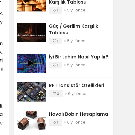
.
Karşılık Tablosu
5 yıl önce
1
x,
ay
Güç / Gerilim Karşılık
Tablosu
5 yıl önce
1
en
k,
İyi Bir Lehim Nasıl Yapılır?
zi
5 yıl önce
1
ni
RF Transistör Özellikleri
6 yıl önce
3
i,
ma
Havalı Bobin Hesaplama
ne
6 yıl önce
1