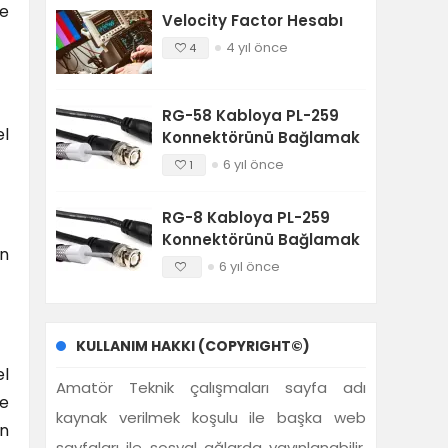
me
Velocity Factor Hesabı
4 yıl önce
4
RG-58 Kabloya PL-259
el
Konnektörünü Bağlamak
6 yıl önce
1
RG-8 Kabloya PL-259
Konnektörünü Bağlamak
an
6 yıl önce
KULLANIM HAKKI (COPYRIGHT©)
el
Amatör Teknik çalışmaları sayfa adı
ve
kaynak verilmek koşulu ile başka web
en
sayfaları ile sosyal ağlarda yayınlanabilir.