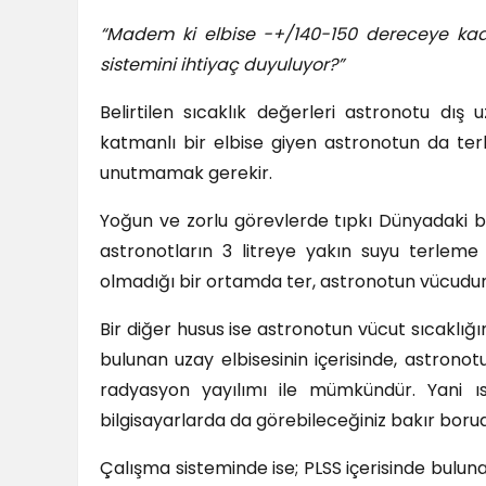
“Madem ki elbise -+/140-150 dereceye kad
sistemini ihtiyaç duyuluyor?”
Belirtilen sıcaklık değerleri astronotu dı
katmanlı bir elbise giyen astronotun da ter
unutmamak gerekir.
Yoğun ve zorlu görevlerde tıpkı Dünyadaki bi
astronotların 3 litreye yakın suyu terleme i
olmadığı bir ortamda ter, astronotun vücud
Bir diğer husus ise astronotun vücut sıcaklığı
bulunan uzay elbisesinin içerisinde, astron
radyasyon yayılımı ile mümkündür. Yani ıs
bilgisayarlarda da görebileceğiniz bakır borud
Çalışma sisteminde ise; PLSS içerisinde bul