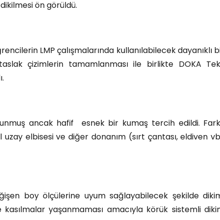
dikilmesi ön görüldü.
ğrencilerin LMP çalışmalarında kullanılabilecek dayanıklı b
taslak çizimlerin tamamlanması ile birlikte DOKA Te
ı.
kunmuş ancak hafif esnek bir kumaş tercih edildi. Fark
 uzay elbisesi ve diğer donanım (sırt çantası, eldiven v
eğişen boy ölçülerine uyum sağlayabilecek şekilde diki
de kasılmalar yaşanmaması amacıyla körük sistemli dik