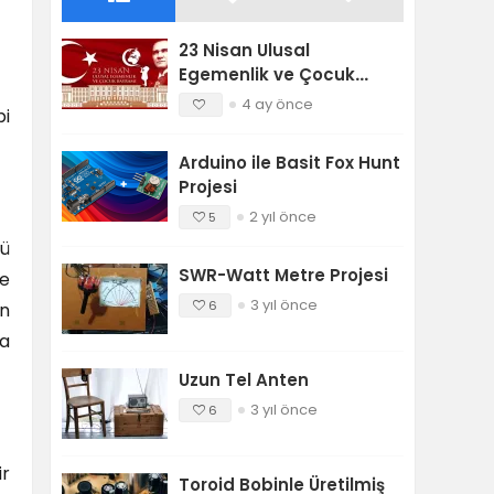
23 Nisan Ulusal
Egemenlik ve Çocuk
Bayramı
4 ay önce
bi
Arduino ile Basit Fox Hunt
Projesi
2 yıl önce
5
şü
SWR-Watt Metre Projesi
ve
3 yıl önce
6
an
da
Uzun Tel Anten
3 yıl önce
6
ir
Toroid Bobinle Üretilmiş