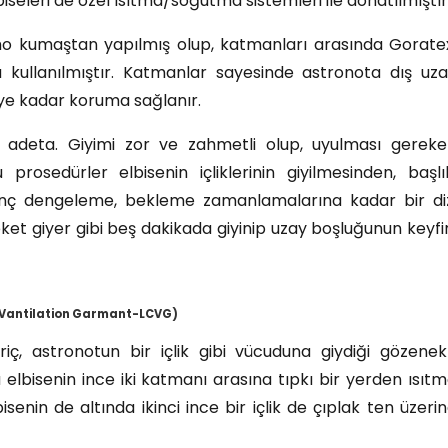
iseleri de özel ısıtma/soğutma sistemleri ile donatılmıştır
tho kumaştan yapılmış olup, katmanları arasında Gorate
a kullanılmıştır. Katmanlar sayesinde astronota dış uz
eye kadar koruma sağlanır.
t adeta. Giyimi zor ve zahmetli olup, uyulması gerek
rosedürler elbisenin içliklerinin giyilmesinden, başlı
asınç dengeleme, bekleme zamanlamalarına kadar bir di
eket giyer gibi beş dakikada giyinip uzay boşluğunun keyfi
nd Vantilation Garmant-LCVG)
ç, astronotun bir içlik gibi vücuduna giydiği gözenekl
elbisenin ince iki katmanı arasına tıpkı bir yerden ısıt
senin de altında ikinci ince bir içlik de çıplak ten üzeri