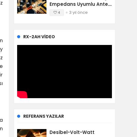
ız
Empedans Uyumlu Anten
Tuner Devresi
3 yıl önce
4
RX-2AH VIDEO
en
ay
uz
ce
ir
sı
REFERANS YAZILAR
na
in
Desibel-Volt-Watt