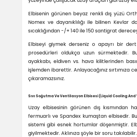
yüzeyinde çalışacak uzay araçları gibi uzay elb
Elbisenin görünen beyaz renkli dış yüzü Or
Nomex ve dayanıklılığı ile bilinen Kevlar d
sıcaklığından -/+ 140 ile 150 santigrat derec
Elbiseyi giymek derseniz o apayrı bir der
prosedürleri oldukça uzun sürmektedir. Bu p
ayakkabı, eldiven vs. hava kilitlerinden b
işlemden ibarettir. Anlayacağınız sırtımıza c
çıkaramazsınız.
Sıvı Soğutma Ve Ventilasyon Elbisesi (Liquid Cooling A
Uzay elbisesinin görünen dış kısmından hari
fermuarlı ve Spandex kumaştan elbisedir. Bu 
sistemi gibi esnek hortumlar döşenmiştir. Elbi
giyilmektedir. Aklınıza şöyle bir soru takılabilir.