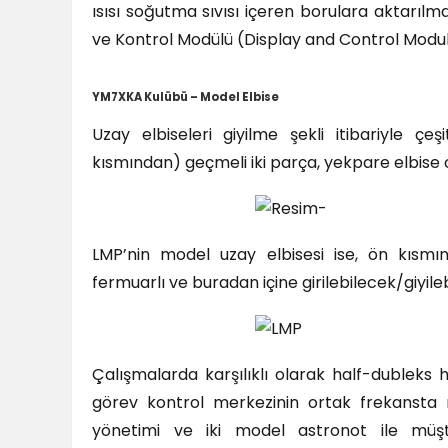
ısısı soğutma sıvısı içeren borulara aktarıl
ve Kontrol Modülü (Display and Control Modu
YM7XKA Kulübü – Model Elbise
Uzay elbiseleri giyilme şekli itibariyle ç
kısmından) geçmeli iki parça, yekpare elbise olu
LMP’nin model uzay elbisesi ise, ön kısmın
fermuarlı ve buradan içine girilebilecek/giyile
Çalışmalarda karşılıklı olarak half-dubleks 
görev kontrol merkezinin ortak frekansta 
yönetimi ve iki model astronot ile müşte