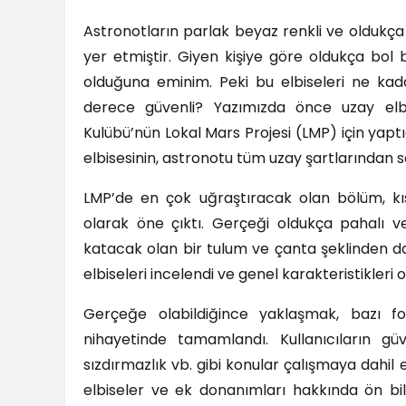
Astronotların parlak beyaz renkli ve oldukça i
yer etmiştir. Giyen kişiye göre oldukça bol b
olduğuna eminim. Peki bu elbiseleri ne kada
derece güvenli? Yazımızda önce uzay elb
Kulübü’nün Lokal Mars Projesi (LMP) için yapt
elbisesinin, astronotu tüm uzay şartlarından 
LMP’de en çok uğraştıracak olan bölüm, kısıtl
olarak öne çıktı. Gerçeği oldukça pahalı ve
katacak olan bir tulum ve çanta şeklinden d
elbiseleri incelendi ve genel karakteristikleri o
Gerçeğe olabildiğince yaklaşmak, bazı f
nihayetinde tamamlandı. Kullanıcıların gü
sızdırmazlık vb. gibi konular çalışmaya dahil
elbiseler ve ek donanımları hakkında ön bi